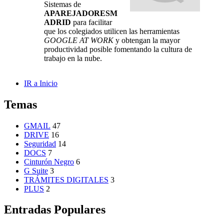
Sistemas de
APAREJADORESM
ADRID
para facilitar
que los colegiados utilicen las herramientas
GOOGLE AT WORK
y obtengan la mayor
productividad posible fomentando la cultura de
trabajo en la nube.
IR a Inicio
Temas
GMAIL
47
DRIVE
16
Seguridad
14
DOCS
7
Cinturón Negro
6
G Suite
3
TRÁMITES DIGITALES
3
PLUS
2
Entradas Populares