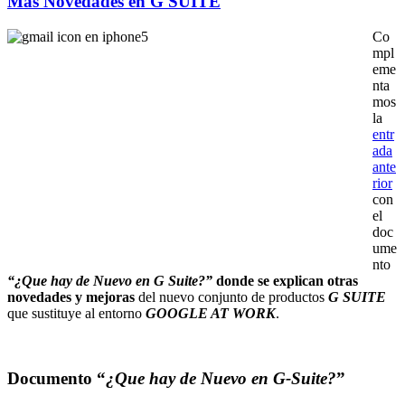
Más Novedades en G SUITE
C
o
mpl
eme
nta
mos
la
entr
ada
ante
rior
con
el
doc
ume
nto
“¿Que hay de Nuevo en G Suite?”
donde se explican otras
novedades y mejoras
del nuevo conjunto de productos
G SUITE
que sustituye al entorno
GOOGLE AT WORK
.
Documento “
¿Que hay de Nuevo en G-Suite?
”