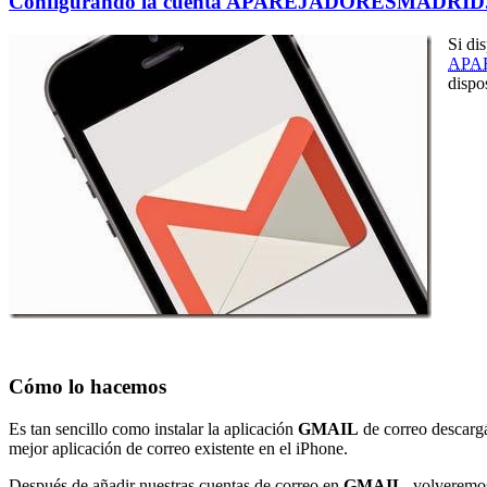
Configurando la cuenta APAREJADORESMADRID.OR
S
i di
APA
dispo
Cómo lo hacemos
Es tan sencillo como instalar la aplicación
GMAIL
de correo descarg
mejor aplicación de correo existente en el iPhone.
Después de añadir nuestras cuentas de correo en
GMAIL
, volveremo