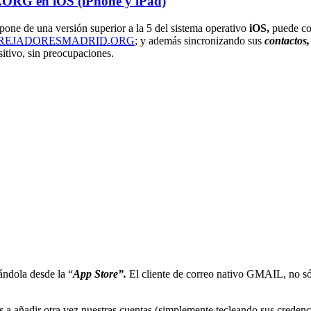
G en iOS (iPhone y iPad)
spone de una versión superior a la 5 del sistema operativo
iOS,
puede co
REJADORESMADRID.ORG
; y además sincronizando sus
contactos,
sitivo, sin preocupaciones.
ándola desde la “
App Store”.
El cliente de correo nativo GMAIL, no só
s a añadir otra vez nuestras cuentas (simplemente tecleando sus credenc