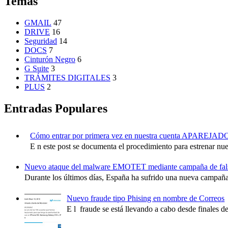
Temas
GMAIL
47
DRIVE
16
Seguridad
14
DOCS
7
Cinturón Negro
6
G Suite
3
TRÁMITES DIGITALES
3
PLUS
2
Entradas Populares
Cómo entrar por primera vez en nuestra cuenta APAR
E n este post se documenta el procedimiento para estrena
Nuevo ataque del malware EMOTET mediante campaña de fa
Durante los últimos días, España ha sufrido una nueva campaña 
Nuevo fraude tipo Phising en nombre de Correos
E l fraude se está llevando a cabo desde finales d