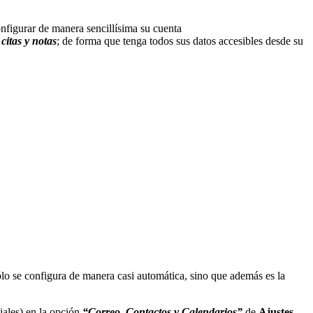
nfigurar de manera sencillísima su cuenta
 citas y notas
; de forma que tenga todos sus datos accesibles desde su
lo se configura de manera casi automática, sino que además es la
iales) en la opción
“Correo, Contactos y Calendarios”
de
Ajustes
.