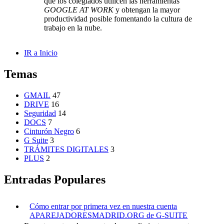
que los colegiados utilicen las herramientas
GOOGLE AT WORK
y obtengan la mayor
productividad posible fomentando la cultura de
trabajo en la nube.
IR a Inicio
Temas
GMAIL
47
DRIVE
16
Seguridad
14
DOCS
7
Cinturón Negro
6
G Suite
3
TRÁMITES DIGITALES
3
PLUS
2
Entradas Populares
Cómo entrar por primera vez en nuestra cuenta
APAREJADORESMADRID.ORG de G-SUITE