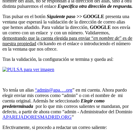
nombre del alias, no se respondan a la dirección del alias, sino a otra
distinta pulsaremos el enlace
Especifica otra dirección de respuesta.
Tras pulsar en el botón
Siguiente paso >>
GOOGLE
presenta una
ventana que esperará la validación de la dirección de correo alias
que hemos añadido. Para validar la dirección,
GOOGLE
nos envía
un correo con un enlace y con un número. Validaremos,
demostrando que la cuenta elegida para enviar “
en nombre de
” es de
nuestra propiedad
clickando en el enlace o introduciendo el número
en la ventana que nos ofrece.
Tras la validación, la configuración se termina y queda así:
Yo tenía un alias
“admin@apa….org
” en mi cuenta. Ahora puedo
elegir enviar mis correos como “admin” o con el nombre de mi
cuenta original. Además he seleccionado
Elegir como
predeterminada
por lo que mis correos salientes se mandaran, por
defecto, a partir de ahora como “admin - Administrador del Dominio
APAREJADORESMADRID.ORG
”
Efectivamente, si procedo a redactar un correo saliente: